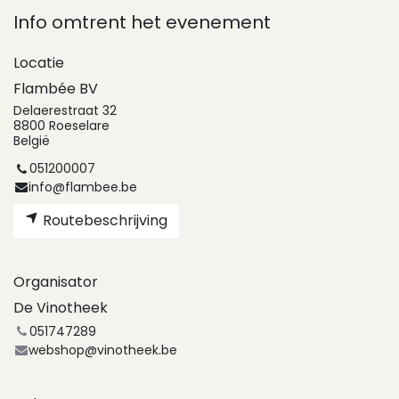
Info omtrent het evenement
Locatie
Flambée BV
Delaerestraat 32
8800 Roeselare
België
051200007
info@flambee.be
Routebeschrijving
Organisator
De Vinotheek
051747289
webshop@vinotheek.be