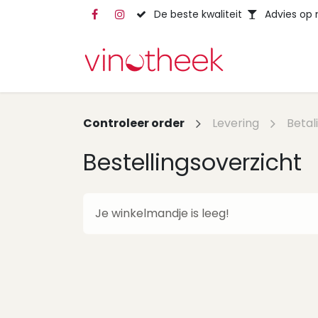
Overslaan naar inhoud
De beste kwaliteit
Advies op
Controleer order
Levering
Betal
Bestellingsoverzicht
Je winkelmandje is leeg!