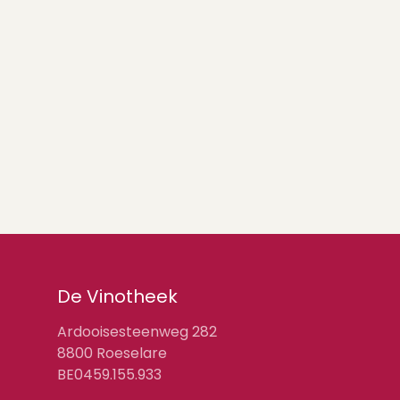
De Vinotheek
Ardooisesteenweg 282
8800 Roeselare
BE0459.155.933