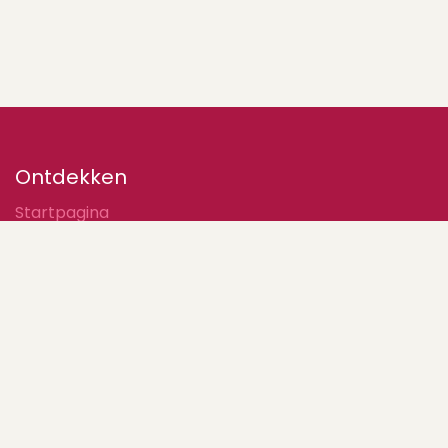
Ontdekken
Startpagina
Contacteer ons
Volg ons
Facebook
LinkedIn
Instagram