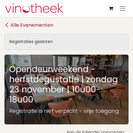
Overslaan naar inhoud
Alle Evenementen
Registraties gesloten
Opendeurweekend -
herfstdegustatie | zondag
23 november | 10u00-
18u00
Registratie is niet verplicht - vrije toegang
Aan de kalender toevoegen: