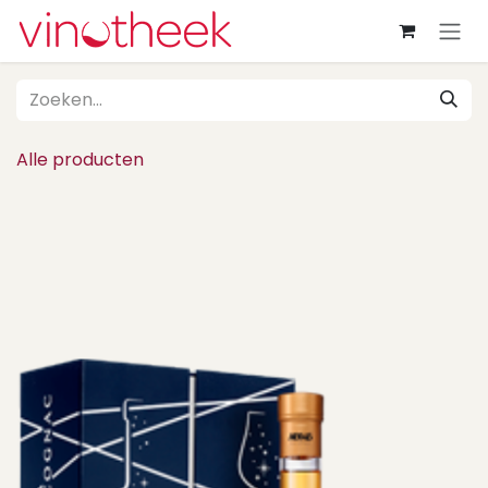
Overslaan naar inhoud
Alle producten