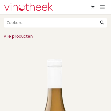
Overslaan naar inhoud
Alle producten