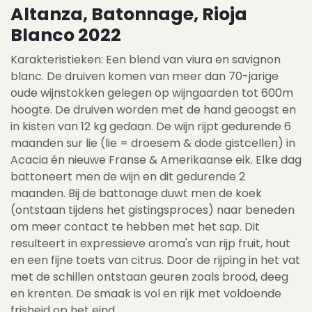
Altanza, Batonnage, Rioja
Blanco 2022
Karakteristieken: Een blend van viura en savignon
blanc. De druiven komen van meer dan 70-jarige
oude wijnstokken gelegen op wijngaarden tot 600m
hoogte. De druiven worden met de hand geoogst en
in kisten van 12 kg gedaan. De wijn rijpt gedurende 6
maanden sur lie (lie = droesem & dode gistcellen) in
Acacia én nieuwe Franse & Amerikaanse eik. Elke dag
battoneert men de wijn en dit gedurende 2
maanden. Bij de battonage duwt men de koek
(ontstaan tijdens het gistingsproces) naar beneden
om meer contact te hebben met het sap. Dit
resulteert in expressieve aroma's van rijp fruit, hout
en een fijne toets van citrus. Door de rijping in het vat
met de schillen ontstaan geuren zoals brood, deeg
en krenten. De smaak is vol en rijk met voldoende
frisheid op het eind.