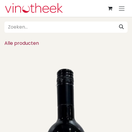
Overslaan naar inhoud
Alle producten