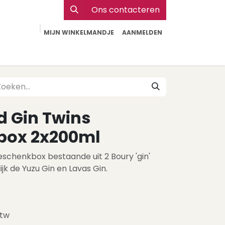
Ons contacteren
MIJN WINKELMANDJE
AANMELDEN
Particulier
Webshop Horeca
Contact
d Gin Twins
box 2x200ml
schenkbox bestaande uit 2 Boury 'gin'
ijk de Yuzu Gin en Lavas Gin.
btw