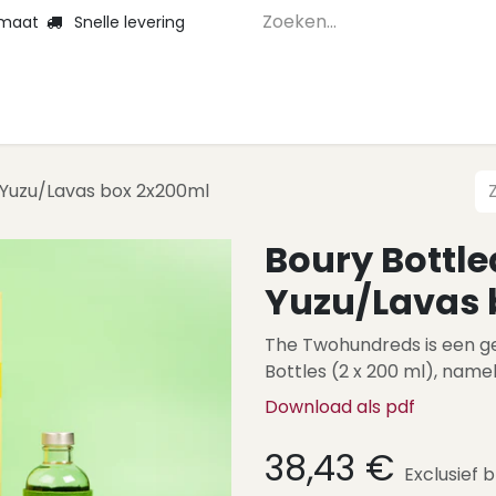
 maat
Snelle levering
Home
Webshop 
 Yuzu/Lavas box 2x200ml
Boury Bottle
Yuzu/Lavas 
The Twohundreds is een ge
Bottles (2 x 200 ml), namel
Download als pdf
38,43
€
Exclusief 