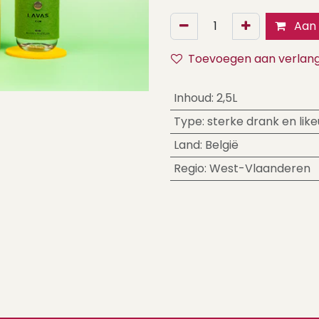
Aan 
Toevoegen aan verlangl
Inhoud
:
2,5L
Type
:
sterke drank en like
Land
:
België
Regio
:
West-Vlaanderen