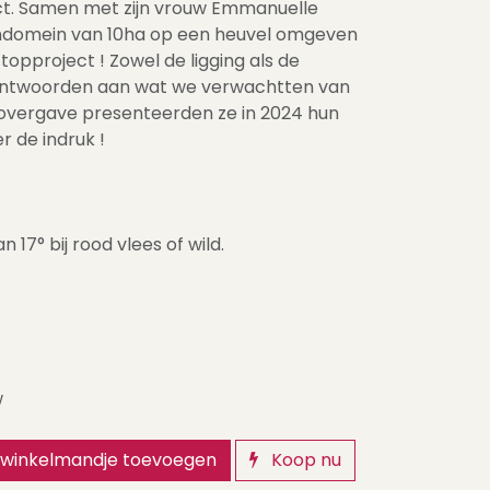
ct. Samen met zijn vrouw Emmanuelle
ndomein van 10ha op een heuvel omgeven
topproject ! Zowel de ligging als de
eantwoorden aan wat we verwachtten van
e overgave presenteerden ze in 2024 hun
r de indruk !
 17° bij rood vlees of wild.
w
winkelmandje toevoegen
Koop nu