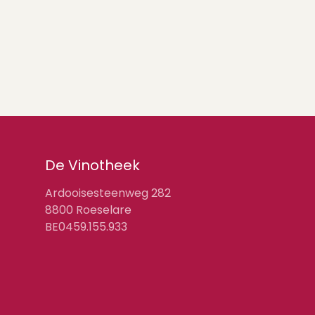
De Vinotheek
Ardooisesteenweg 282
8800 Roeselare
BE0459.155.933