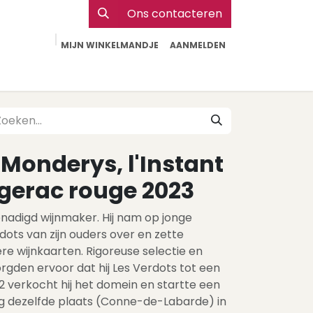
Ons contacteren
MIJN WINKELMANDJE
AANMELDEN
Particulier
Webshop Horeca
Contact
Monderys, l'Instant
gerac rouge 2023
enadigd wijnmaker. Hij nam op jonge
dots van zijn ouders over en zette
re wijnkaarten. Rigoreuse selectie en
gden ervoor dat hij Les Verdots tot een
2 verkocht hij het domein en startte een
g dezelfde plaats (Conne-de-Labarde) in