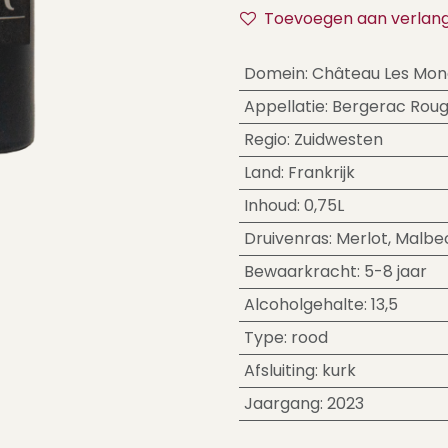
Toevoegen aan verlangl
Domein
:
Château Les Mon
Appellatie
:
Bergerac Rou
Regio
:
Zuidwesten
Land
:
Frankrijk
Inhoud
:
0,75L
Druivenras
:
Merlot
,
Malbe
Bewaarkracht
:
5-8 jaar
Alcoholgehalte
:
13,5
Type
:
rood
Afsluiting
:
kurk
Jaargang
:
2023