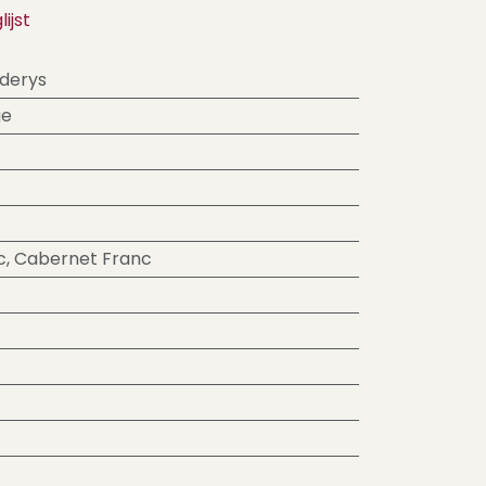
ijst
derys
ge
c
,
Cabernet Franc