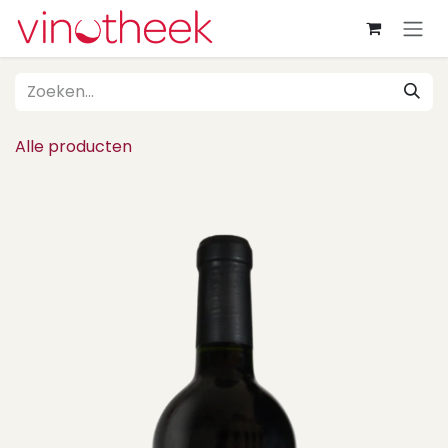
Overslaan naar inhoud
Alle producten