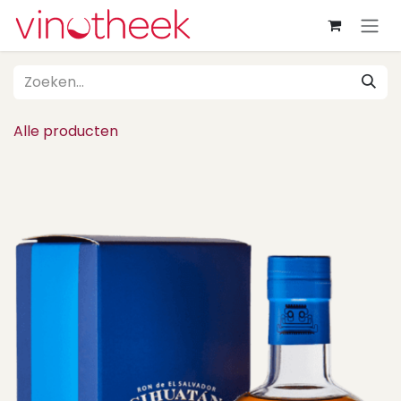
Overslaan naar inhoud
Alle producten