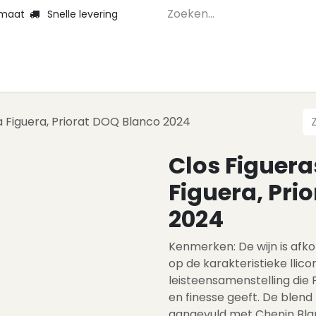
 maat
Snelle levering
Home
Webshop 
La Figuera, Priorat DOQ Blanco 2024
Clos Figuera
Figuera, Pri
2024
Kenmerken: De wijn is afk
op de karakteristieke llic
leisteensamenstelling die 
en finesse geeft. De blen
aangevuld met Chenin Blan