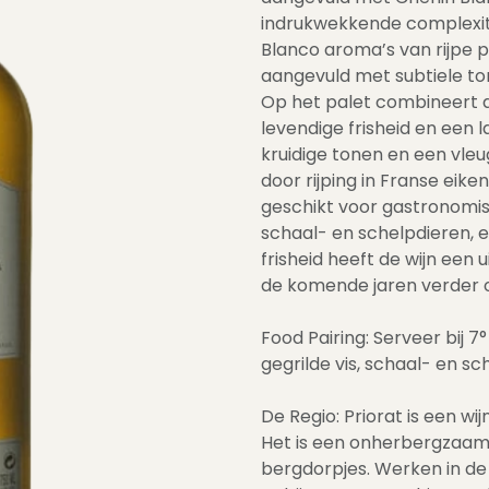
indrukwekkende complexitei
Blanco aroma’s van rijpe p
aangevuld met subtiele to
Op het palet combineert d
levendige frisheid en een 
kruidige tonen en een vleu
door rijping in Franse eike
geschikt voor gastronomisc
schaal- en schelpdieren, en
frisheid heeft de wijn een 
de komende jaren verder 
Food Pairing: Serveer bij 7
gegrilde vis, schaal- en sc
De Regio: Priorat is een w
Het is een onherbergzaam 
bergdorpjes. Werken in de