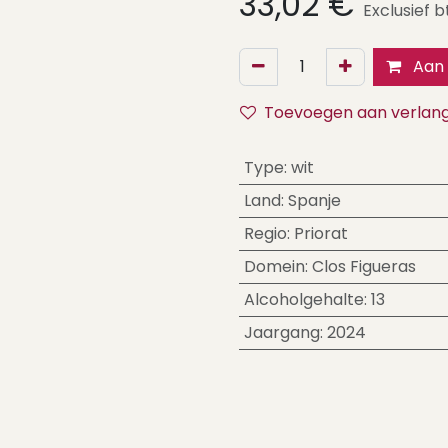
33,02
€
Exclusief 
Aan 
Toevoegen aan verlangl
Type
:
wit
Land
:
Spanje
Regio
:
Priorat
Domein
:
Clos Figueras
Alcoholgehalte
:
13
Jaargang
:
2024