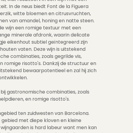
t. In de neus biedt Font de la Figuera
erzik, witte bloemen en citrusvruchten,
nen van amandel, honing en natte steen.
e wijn een romige textuur met een
lange minerale afdronk, waarin delicate
gje eikenhout subtiel geïntegreerd zijn
nhouten vaten. Deze wijn is uitstekend
he combinaties, zoals gegrilde vis,
 romige risotto's. Dankzij de structuur en
uitstekend bewaarpotentieel en zal hij zich
ontwikkelen.
° bij gastronomische combinaties, zoals
helpdieren, en romige risotto's.
ijngebied ten zuidwesten van Barcelona.
gebied met diepe kloven en kleine
 wijngaarden is hard labeur want men kan