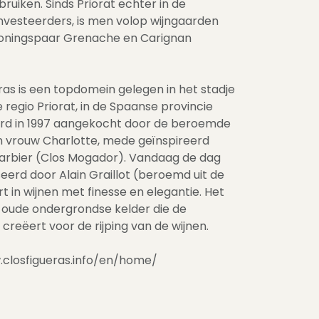
ruiken. Sinds Priorat echter in de
investeerders, is men volop wijngaarden
koningspaar Grenache en Carignan
ras is een topdomein gelegen in het stadje
 regio Priorat, in de Spaanse provincie
rd in 1997 aangekocht door de beroemde
n vrouw Charlotte, mede geïnspireerd
rbier (Clos Mogador). Vandaag de dag
eerd door Alain Graillot (beroemd uit de
t in wijnen met finesse en elegantie. Het
 oude ondergrondse kelder die de
reëert voor de rijping van de wijnen.
w.closfigueras.info/en/home/