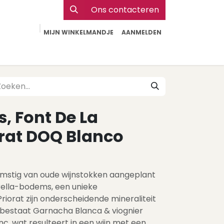
Ons contacteren
MIJN WINKELMANDJE
AANMELDEN
Particulier
Webshop Horeca
Contact
s, Font De La
orat DOQ Blanco
omstig van oude wijnstokken aangeplant
orella-bodems, een unieke
Priorat zijn onderscheidende mineraliteit
d bestaat Garnacha Blanca & viognier
c, wat resulteert in een wijn met een