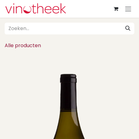
Overslaan naar inhoud
Alle producten