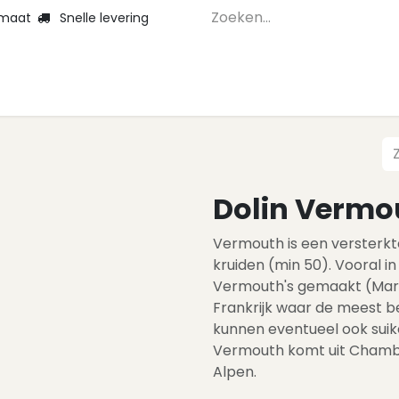
 maat
Snelle levering
Home
Webshop 
Dolin Vermo
Vermouth is een versterk
kruiden (min 50). Vooral i
Vermouth's gemaakt (Marti
Frankrijk waar de meest be
kunnen eventueel ook sui
Vermouth komt uit Chambé
Alpen.