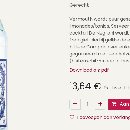
Gerecht:
Vermouth wordt puur geser
limonades/tonics. Serveer 
cocktail De Negroni wordt 
Men giet hierbij gelijke de
bittere Campari over enkel
gegarneerd met een halve 
(buitenschil van een citru
Download als pdf
13,64
€
Exclusief b
Aan 
Toevoegen aan verlangl