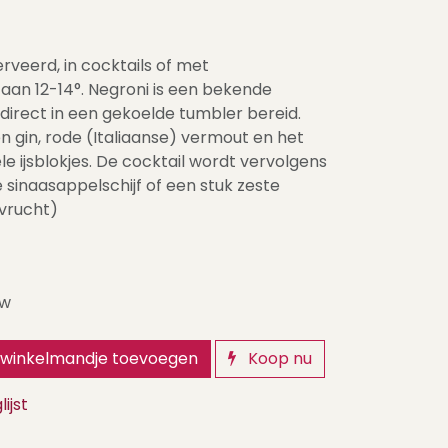
veerd, in cocktails of met
aan 12-14°. Negroni is een bekende
direct in een gekoelde tumbler bereid.
len gin, rode (Italiaanse) vermout en het
e ijsblokjes. De cocktail wordt vervolgens
sinaasappelschijf of een stuk zeste
svrucht)
tw
winkelmandje toevoegen
Koop nu
ijst