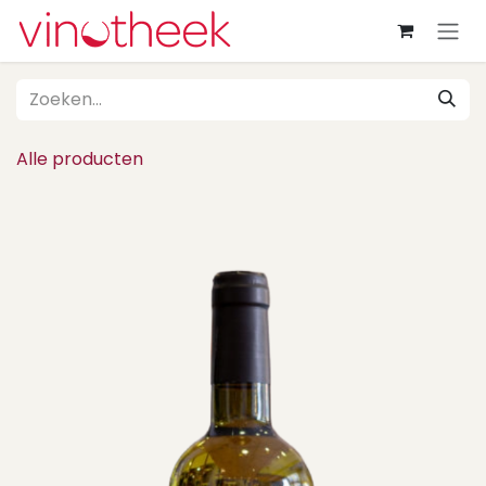
Overslaan naar inhoud
Alle producten