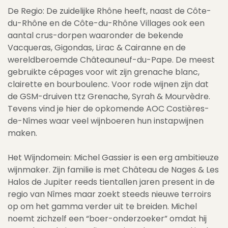
De Regio: De zuidelijke Rhône heeft, naast de Côte-
du-Rhône en de Côte-du-Rhône Villages ook een
aantal crus-dorpen waaronder de bekende
Vacqueras, Gigondas, Lirac & Cairanne en de
wereldberoemde Châteauneuf-du-Pape. De meest
gebruikte cépages voor wit zijn grenache blanc,
clairette en bourboulenc. Voor rode wijnen zijn dat
de GSM-druiven ttz Grenache, Syrah & Mourvèdre.
Tevens vind je hier de opkomende AOC Costières-
de-Nîmes waar veel wijnboeren hun instapwijnen
maken.
Het Wijndomein: Michel Gassier is een erg ambitieuze
wijnmaker. Zijn familie is met Château de Nages & Les
Halos de Jupiter reeds tientallen jaren present in de
regio van Nîmes maar zoekt steeds nieuwe terroirs
op om het gamma verder uit te breiden. Michel
noemt zichzelf een “boer-onderzoeker” omdat hij