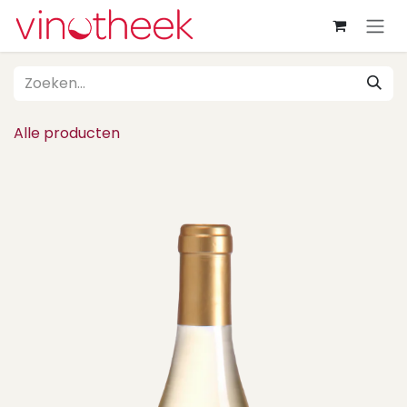
Overslaan naar inhoud
Alle producten