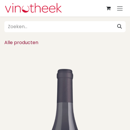
Overslaan naar inhoud
Alle producten