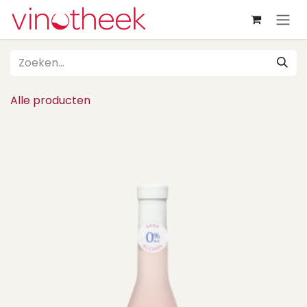
Overslaan naar inhoud
Alle producten