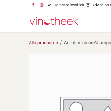
Overslaan naar inhoud
De beste kwaliteit
Advies op
Alle producten
Geschenkdoos Champagn