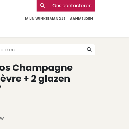
Ons contacteren
MIJN WINKELMANDJE
AANMELDEN
Particulier
Webshop Horeca
Contact
oos Champagne
èvre + 2 glazen
"
tw