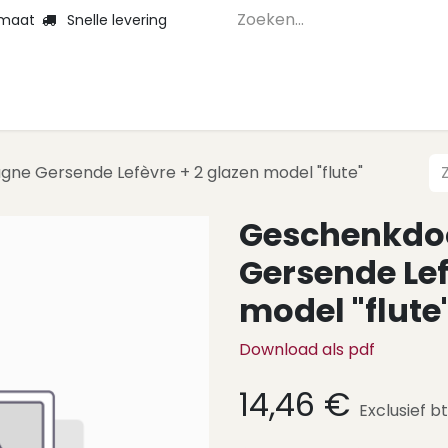
 maat
Snelle levering
Home
Webshop 
e Gersende Lefèvre + 2 glazen model "flute"
Geschenkd
Gersende Lef
model "flute
Download als pdf
14,46
€
Exclusief b