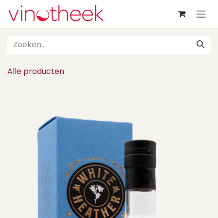
Overslaan naar inhoud
Alle producten