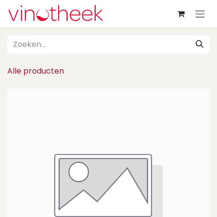
Overslaan naar inhoud
Alle producten