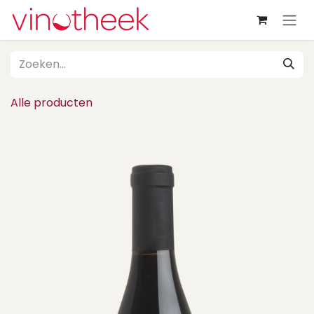
Overslaan naar inhoud
Alle producten