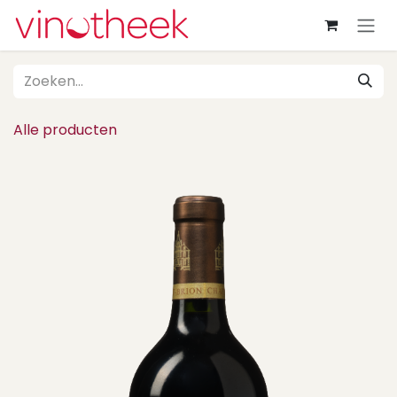
Overslaan naar inhoud
Alle producten