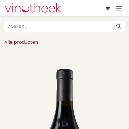
Overslaan naar inhoud
Alle producten