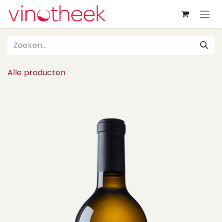
Overslaan naar inhoud
Alle producten