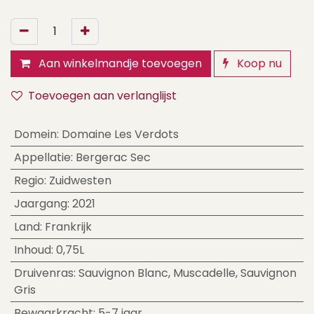
Aan winkelmandje toevoegen
Koop nu
Toevoegen aan verlanglijst
Domein
:
Domaine Les Verdots
Appellatie
:
Bergerac Sec
Regio
:
Zuidwesten
Jaargang
:
2021
Land
:
Frankrijk
Inhoud
:
0,75L
Druivenras
:
Sauvignon Blanc
,
Muscadelle
,
Sauvignon
Gris
Bewaarkracht
:
5-7 jaar