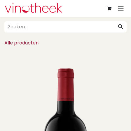
Overslaan naar inhoud
Alle producten