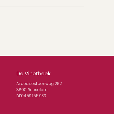
De Vinotheek
Ardooisesteenweg 282
8800 Roeselare
BE0459.155.933