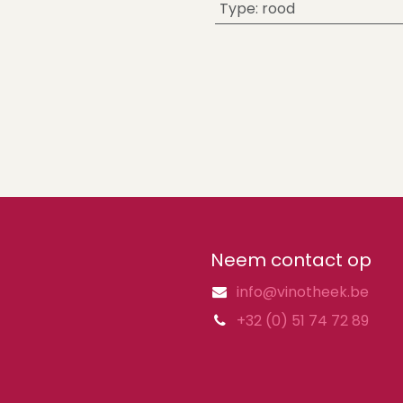
Type
:
rood
Neem contact op
info@vinotheek.be
+32 (0) 51 74 72 89