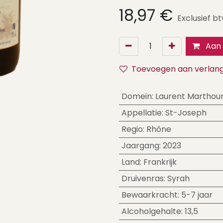
18,97
€
Exclusief b
Aan 
Toevoegen aan verlangl
Domein
:
Laurent Marthou
Appellatie
:
St-Joseph
Regio
:
Rhône
Jaargang
:
2023
Land
:
Frankrijk
Druivenras
:
Syrah
Bewaarkracht
:
5-7 jaar
Alcoholgehalte
:
13,5