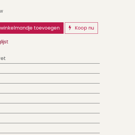
tw
winkelmandje toevoegen
Koop nu
ijst
ret