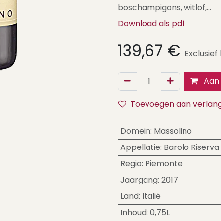
boschampigons, witlof,...
Download als pdf
139,67
€
Exclusief
Aan 
Toevoegen aan verlangl
Domein
:
Massolino
Appellatie
:
Barolo Riserva
Regio
:
Piemonte
Jaargang
:
2017
Land
:
Italië
Inhoud
:
0,75L