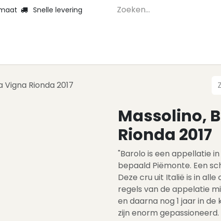
 maat
Snelle levering
Home
Webshop 
a Vigna Rionda 2017
Massolino, B
Rionda 2017
"Barolo is een appellatie i
bepaald Piëmonte. Een sch
Deze cru uit Italië is in al
regels van de appelatie m
en daarna nog 1 jaar in de 
zijn enorm gepassioneerd.