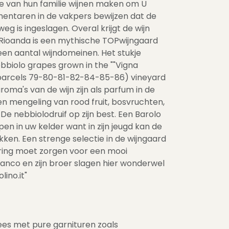
ie van hun familie wijnen maken om U
entaren in de vakpers bewijzen dat de
weg is ingeslagen. Overal krijgt de wijn
 Rioanda is een mythische TOPwijngaard
een aantal wijndomeinen. Het stukje
bbiolo grapes grown in the ""Vigna
d parcels 79-80-81-82-84-85-86) vineyard
aroma's van de wijn zijn als parfum in de
en mengeling van rood fruit, bosvruchten,
 De nebbiolodruif op zijn best. Een Barolo
jpen in uw kelder want in zijn jeugd kan de
kken. Een strenge selectie in de wijngaard
ing moet zorgen voor een mooi
ranco en zijn broer slagen hier wonderwel
ino.it"
lees met pure garnituren zoals