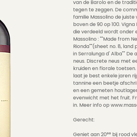
van de Barolo en de tradit
tegen te zeggen. De comm
familie Massolino de juiste 
boven de 90 op 100. Vigna
die verdeeld wordt onder 
Massolino : ""Made from Ne
Rionda""(sheet no. 8, lan
in Serralunga d' Alba"" De 
neus. Discrete neus met e
kruiden en florale toetsen.
laat je best enkele jaren ri
tannine een beetje afschri
en een gemeten houtlager
evenwicht met het fruit. F
in. Meer info op www.massol
Gerecht:
Geniet aan 20°° bij rood v