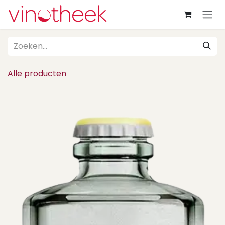
Overslaan naar inhoud
Alle producten