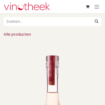
Overslaan naar inhoud
Alle producten