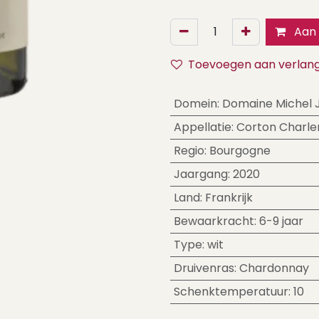
Aan 
Toevoegen aan verlangl
Domein
:
Domaine Michel Ju
Appellatie
:
Corton Charl
Regio
:
Bourgogne
Jaargang
:
2020
Land
:
Frankrijk
Bewaarkracht
:
6-9 jaar
Type
:
wit
Druivenras
:
Chardonnay
Schenktemperatuur
:
10