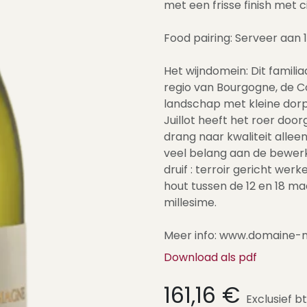
met een frisse finish met c
Food pairing: Serveer aan 1
Het wijndomein: Dit familiaa
regio van Bourgogne, de C
landschap met kleine dorp
Juillot heeft het roer doo
drang naar kwaliteit alle
veel belang aan de bewerk
druif : terroir gericht wer
hout tussen de 12 en 18 ma
millesime.
Meer info: www.domaine-mic
Download als pdf
161,16
€
Exclusief b