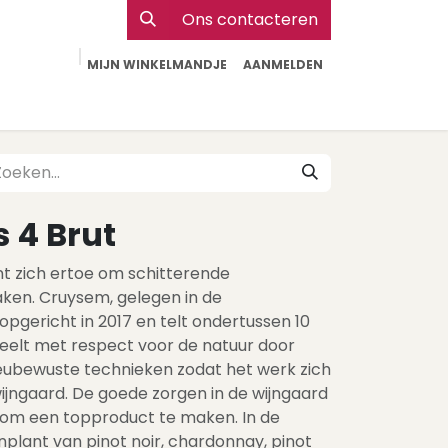
Ons contacteren
MIJN WINKELMANDJE
AANMELDEN
Particulier
Webshop Horeca
Contact
 4 Brut
nt zich ertoe om schitterende
ken. Cruysem, gelegen in de
opgericht in 2017 en telt ondertussen 10
eelt met respect voor de natuur door
eubewuste technieken zodat het werk zich
wijngaard. De goede zorgen in de wijngaard
t om een topproduct te maken. In de
plant van pinot noir, chardonnay, pinot