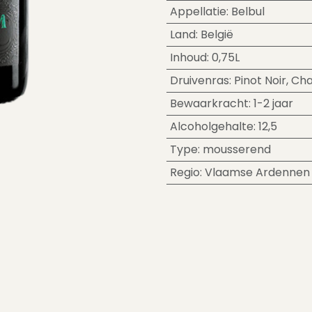
Appellatie
:
Belbul
Land
:
België
Inhoud
:
0,75L
Druivenras
:
Pinot Noir
,
Cha
Bewaarkracht
:
1-2 jaar
Alcoholgehalte
:
12,5
Type
:
mousserend
Regio
:
Vlaamse Ardennen