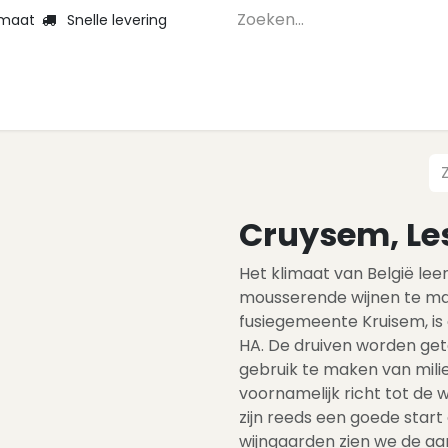
 maat
Snelle levering
Home
Webshop 
Cruysem, Les
Het klimaat van België lee
mousserende wijnen te ma
fusiegemeente Kruisem, is 
HA. De druiven worden get
gebruik te maken van mili
voornamelijk richt tot de 
zijn reeds een goede star
wijngaarden zien we de aan