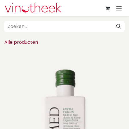
Overslaan naar inhoud
Alle producten