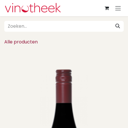
Overslaan naar inhoud
Alle producten