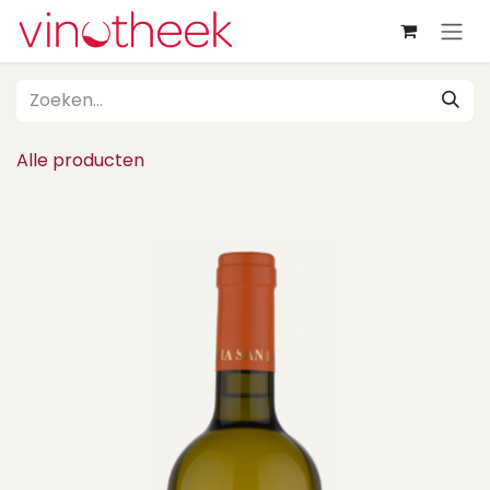
Overslaan naar inhoud
Alle producten