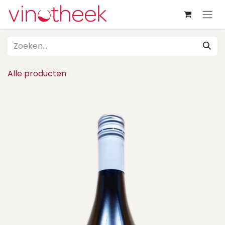
Overslaan naar inhoud
Alle producten