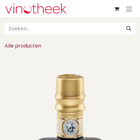
Overslaan naar inhoud
Alle producten