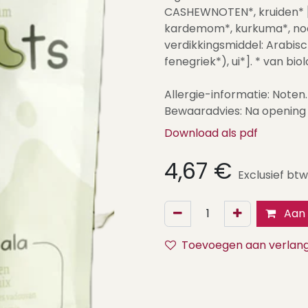
CASHEWNOTEN*, kruiden* [s
kardemom*, kurkuma*, noot
verdikkingsmiddel: Arabisc
fenegriek*), ui*]. * van bio
Allergie-informatie: Noten.
Bewaaradvies: Na opening 
Download als pdf
4,67
€
Exclusief btw
Aan 
Toevoegen aan verlangl