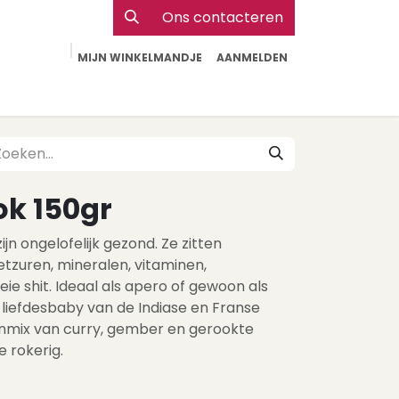
Ons contacteren
MIJN WINKELMANDJE
AANMELDEN
Particulier
Webshop Horeca
Contact
ok 150gr
 ongelofelijk gezond. Ze zitten
tzuren, mineralen, vitaminen,
ie shit. Ideaal als apero of gewoon als
e liefdesbaby van de Indiase en Franse
nmix van curry, gember en gerookte
e rokerig.