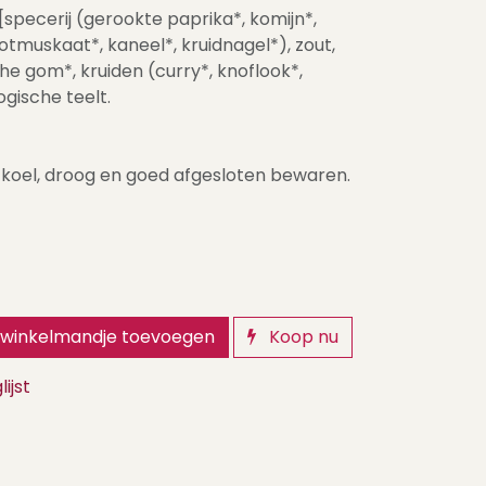
pecerij (gerookte paprika*, komijn*,
muskaat*, kaneel*, kruidnagel*), zout,
he gom*, kruiden (curry*, knoflook*,
logische teelt.
koel, droog en goed afgesloten bewaren.
winkelmandje toevoegen
Koop nu
ijst