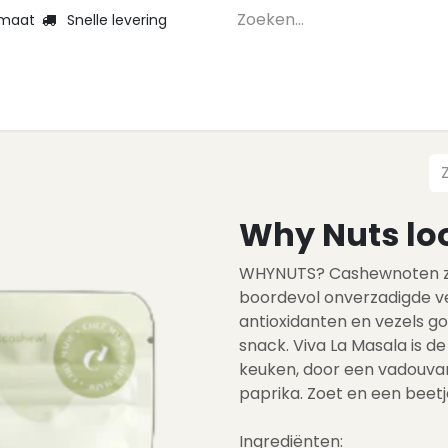
 maat
Snelle levering
Home
Webshop 
Why Nuts lo
WHYNUTS? Cashewnoten zijn
boordevol onverzadigde ve
antioxidanten en vezels goe
snack. Viva La Masala is d
keuken, door een vadouva
paprika. Zoet en een beetj
Ingrediënten: