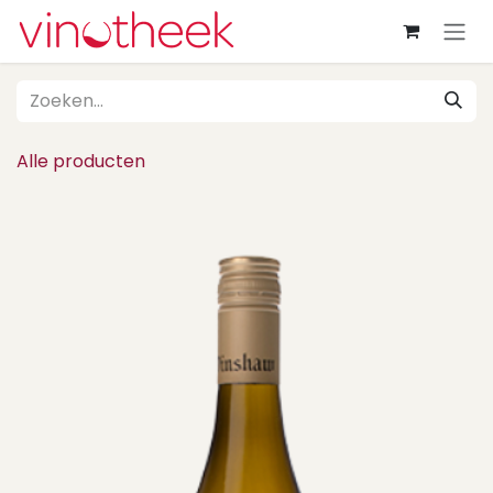
Overslaan naar inhoud
Alle producten