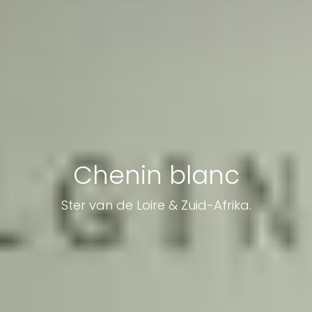
Chenin blanc
Ster van de Loire & Zuid-Afrika.