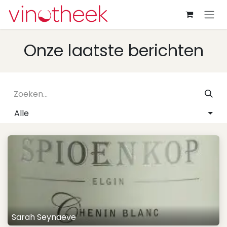
Overslaan naar inhoud
Onze laatste berichten
Alle
Sarah Seynaeve