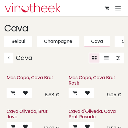
Overslaan naar inhoud
Cava
Belbul
Champagne
Cava
Cr
Cava
Mas Copa, Cava Brut
Mas Copa, Cava Brut
Rosé
8,68
€
9,05
€
Cava Oliveda, Brut
Cava d'Oliveda, Cava
Jove
Brut Rosado