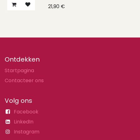
21,90
€
Ontdekken
Startpagina
Contacteer ons
Volg ons
Facebook
LinkedIn
Instagram