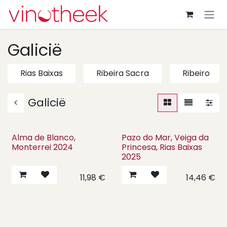
Overslaan naar inhoud
Galicië
Rias Baixas
Ribeira Sacra
Ribeiro
Galicië
Alma de Blanco,
Pazo do Mar, Veiga da
Monterrei 2024
Princesa, Rias Baixas
2025
11,98
€
14,46
€