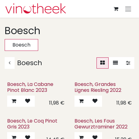
Overslaan naar inhoud
Boesch
Boesch
Boesch
Boesch, La Cabane
Boesch, Grandes
Pinot Blanc 2023
Lignes Riesling 2022
11,98
€
11,98
€
Boesch, Le Coq Pinot
Boesch, Les Fous
Gris 2023
Gewurztraminer 2022