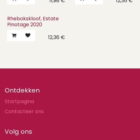
11,98
€
12,36
€
Rhebokskloof, Estate
Pinotage 2020
12,36
€
Ontdekken
Startpagina
Contacteer ons
Volg ons