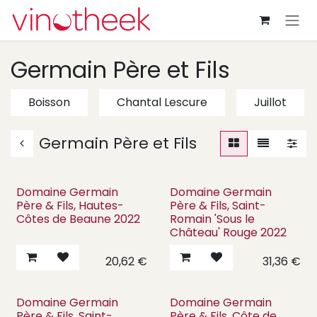
Overslaan naar inhoud
Germain Père et Fils
Boisson
Chantal Lescure
Juillot
Germain Père et Fils
Domaine Germain
Domaine Germain
Père & Fils, Hautes-
Père & Fils, Saint-
Côtes de Beaune 2022
Romain 'Sous le
Château' Rouge 2022
20,62
€
31,36
€
Domaine Germain
Domaine Germain
Père & Fils, Saint-
Père & Fils, Côte de