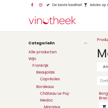
Overslaan naar inhoud
De beste kwaliteit
Advies op
Prod
Categorieën
M
Alle producten
Wijn
Frankrijk
An
Beaujolais
Capréoles
Bordeaux
Château Le Puy
Borg
Brac
Medoc
Margaux