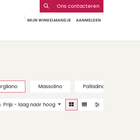
Ons contacteren
MIJN WINKELMANDJE
AANMELDEN
Particulier
Webshop Horeca
Contact
rgliano
Massolino
Palladino
Voerz
Prijs - laag naar hoog
: