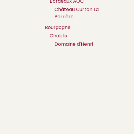
Bordeaux AOC
Château Curton La
Perrière
Bourgogne
Chablis
Domaine d'Henri
Côte-d'Or
Boisson
Chantal Lescure
Juillot
Fichet
Germain Père et Fils
Girardin
Truchetet
Ontdekken
Volg ons
Moret
Startpagina
Facebook
Côte Chalonnaise