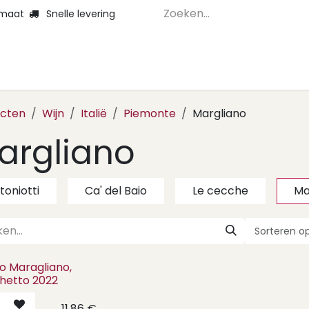
 maat
Snelle levering
Home
Webshop 
ucten
Wijn
Italië
Piemonte
Margliano
argliano
toniotti
Ca' del Baio
Le cecche
Ma
Sorteren op
o Maragliano,
hetto 2022
11,86
€