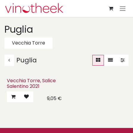
Overslaan naar inhoud
Puglia
Vecchia Torre
Puglia
Vecchia Torre, Salice
Salentino 2021
9,05
€